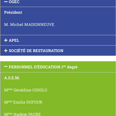
OGEC
Président
M. Michel MAISONNEUVE
APEL
SOCIÉTÉ DE RESTAURATION
er
PERSONNEL D’ÉDUCATION 1
degré
A.S.E.M.
me
M
Géraldine COSOLO
me
M
Emilie DUFOUR
me
M
Nadège FAURE