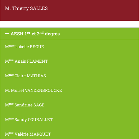
M. Thierry SALLES
er
nd
AESH 1
et 2
degrés
me
M
Isabelle BEGUE
me
M
Anaïs FLAMENT
me
M
Claire MATHIAS
M. Muriel VANDENBROUCKE
me
M
Sandrine SAGE
me
M
Sandy COURALLET
me
M
Valérie MARQUET