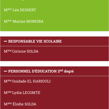
me
M
Léa DESSERT
me
M
Marine MOREIRA
RESPONSABLE VIE SCOLAIRE
me
M
Corinne SOLDA
nd
PERSONNEL D’ÉDUCATION 2
degré
me
M
Ouidade EL HARIOULI
me
M
Lydia LECOMTE
me
M
Élodie SOLDA