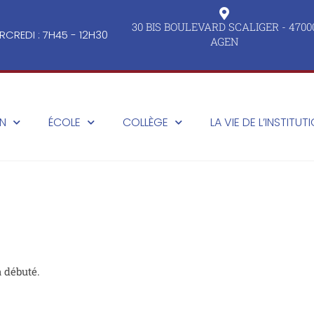
30 BIS BOULEVARD SCALIGER - 4700
RCREDI : 7H45 - 12H30
AGEN
ON
ÉCOLE
COLLÈGE
LA VIE DE L’INSTITUT
à débuté.