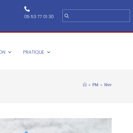
05 53 77 01 30
ION
PRATIQUE
>
PM
>
Nov