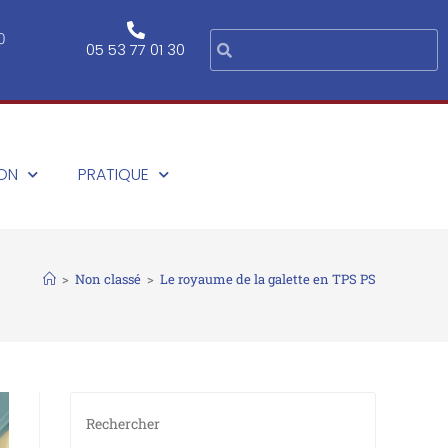
0
05 53 77 01 30
ION
PRATIQUE
>
Non classé
>
Le royaume de la galette en TPS PS